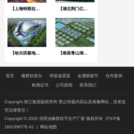
【上海特斯拉超级工厂】金属软管合同
【湖北荆门亿纬创能锂电池BM项目】弹簧减震器合同
【哈尔滨极地馆项目】DE橡胶接头合同
【南昌青山湖污水处理厂】DN2000橡胶接头合同
首页
橡胶软接头
弹簧减震器
金属膨胀节
合作案例
检测证书
公司新闻
联系我们
Copyright 淞江集团版权所有 禁止转载内容以及镜像网站，违者追
究法律责任！
Copyright © 2026
润滑油橡胶软节生产厂家
版权所有
沪ICP备
16019907号-61
|
网站地图