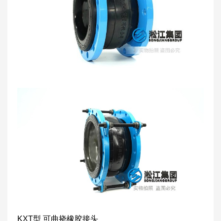
KXT型 可曲挠橡胶接头