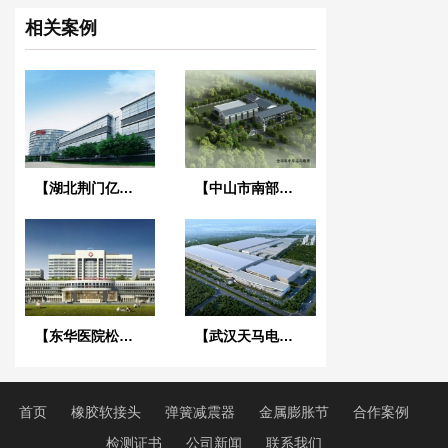
相关案例
【湖北荆门亿纬创能锂电池BM项目】弹簧减震器合同
【中山市南部三镇取水口上移工程】橡胶接头合同
【东华医院松山湖院区3号心脑血管大楼】减振降噪合同
【武汉天马电子新型显示产业中心】废水系统橡胶接头合同
首页
橡胶软接头
弹簧减震器
金属膨胀节
合作案例
检测证书
公司新闻
联系我们