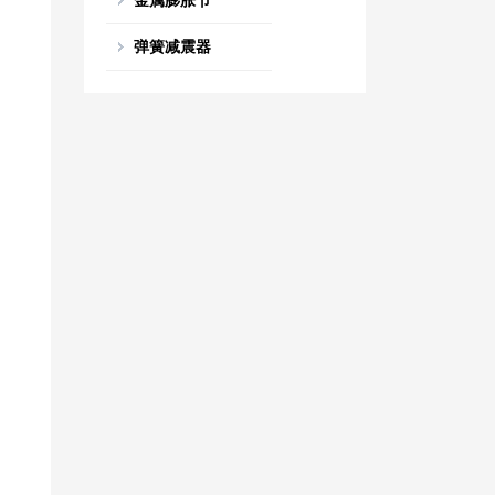
金属膨胀节
弹簧减震器