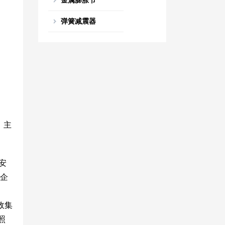
金属膨胀节
弹簧减震器
 主
安
融企
政集
照