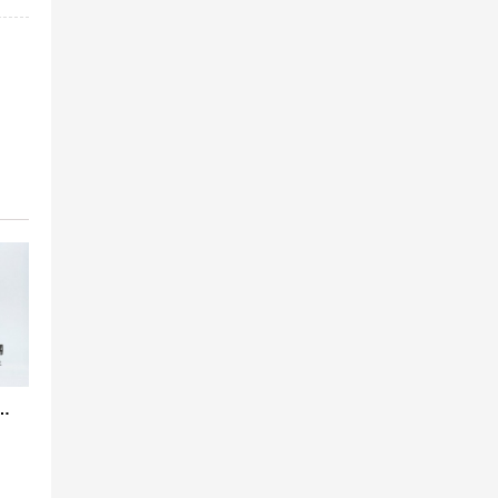
09-1 西班牙标准橡胶膨胀节