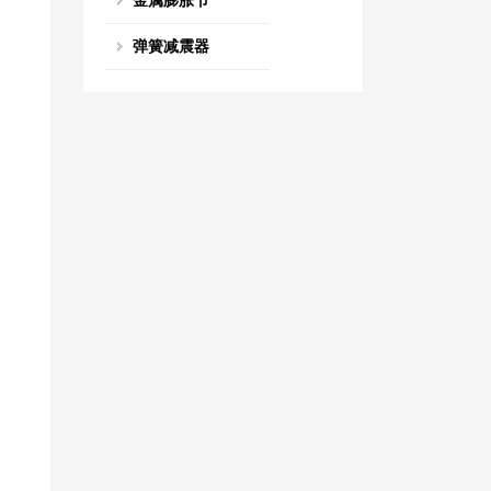
金属膨胀节
弹簧减震器