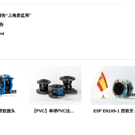
告“上海质监局”
报告
ml
胶软接头
【PVC】单球PVC法兰橡胶接头
ESP EN1