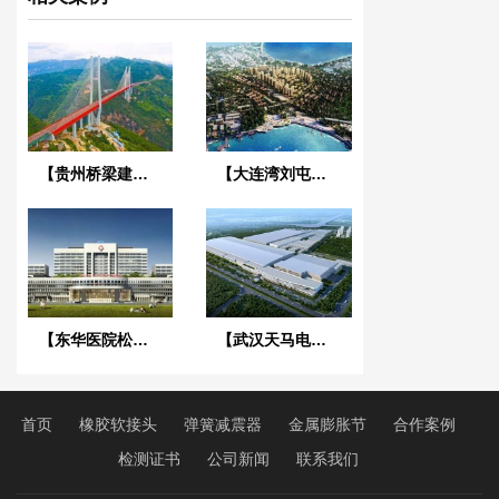
【贵州桥梁建设集团1029工程项目】橡胶接头合同
【大连湾刘屯旧区改造项目】变压器减震器合同
【东华医院松山湖院区3号心脑血管大楼】减振降噪合同
【武汉天马电子新型显示产业中心】废水系统橡胶接头合同
首页
橡胶软接头
弹簧减震器
金属膨胀节
合作案例
检测证书
公司新闻
联系我们