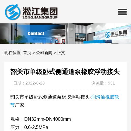
现在位置:
首页
>
公司新闻
>
正文
韶关市单级卧式侧通道泵橡胶浮动接头
日期：2022-6-28
浏览量：931
韶关市单级卧式侧通道泵橡胶浮动接头-
润滑油橡胶软
节
厂家
规格：DN32mm-DN4000mm
压力：0.6-2.5MPa