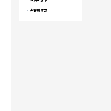
金属膨胀节
弹簧减震器