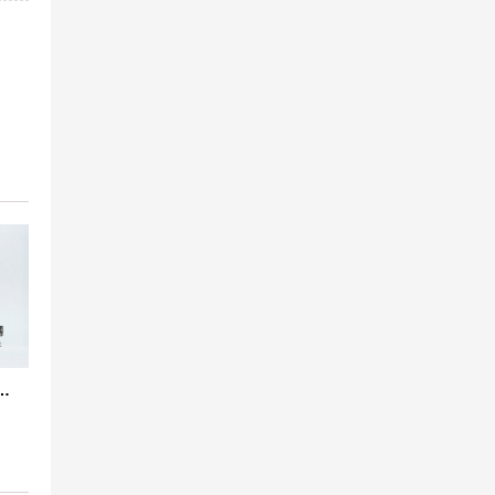
09-1 西班牙标准橡胶膨胀节