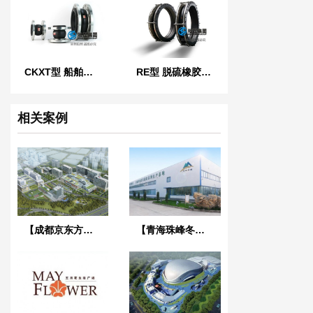
CKXT型 船舶可曲挠单球橡胶接头
RE型 脱硫橡胶膨胀节
相关案例
【成都京东方医院项目】双球橡胶接头合同
【青海珠峰冬虫夏草工厂】金属软管合同