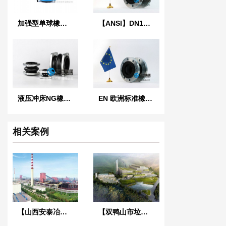
加强型单球橡胶软接头
【ANSI】DN100美标橡胶膨胀节
液压冲床NG橡胶软连接
EN 欧洲标准橡胶膨胀节
相关案例
【山西安泰冶炼项目】橡胶接头合同
【双鸭山市垃圾焚烧发电项目】ZTY-50吊式减振器合同