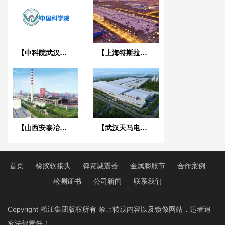
【中科院武汉病毒研究所】EPDM橡胶接头合同
【上海特斯拉超级工厂】金属软管合同
【山西安泰冶炼项目】橡胶接头合同
【武汉天马电子新型显示产业中心】废水系统橡胶接头合同
首页
橡胶软接头
弹簧减震器
金属膨胀节
合作案例
检测证书
公司新闻
联系我们
Copyright 淞江集团版权所有 禁止转载内容以及镜像网站，违者追
究法律责任！