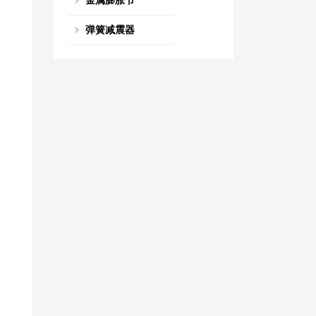
金属膨胀节
弹簧减震器