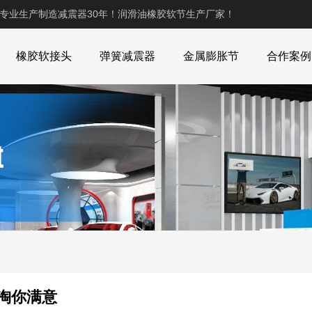
,专业生产制造减震器30年！润滑油橡胶软节生产厂家！
橡胶软接头
弹簧减震器
金属膨胀节
合作案例
头淘你满意