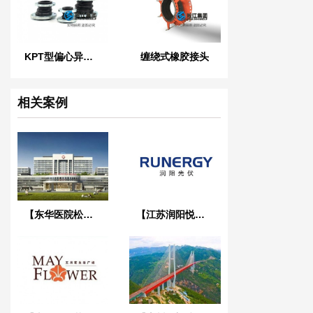
KPT型偏心异径橡胶接头
缠绕式橡胶接头
相关案例
【东华医院松山湖院区3号心脑血管大楼】减振降噪合同
【江苏润阳悦达光伏】橡胶接头合同