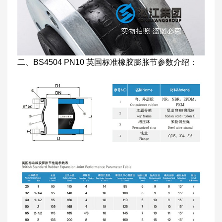
二、BS4504 PN10 英国标准橡胶膨胀节参数介绍：