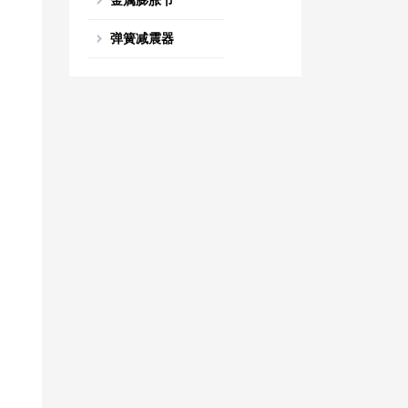
金属膨胀节
弹簧减震器