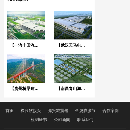
【一汽丰田汽车】弹簧减震器合同
【武汉天马电子新型显示产业中心】废水系统橡胶接头合同
【贵州桥梁建设集团1029工程项目】橡胶接头合同
【南昌青山湖污水处理厂】DN2000橡胶接头合同
首页
橡胶软接头
弹簧减震器
金属膨胀节
合作案例
检测证书
公司新闻
联系我们