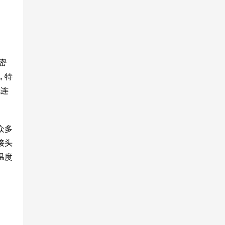
密
 特
就连
众多
接头
温度