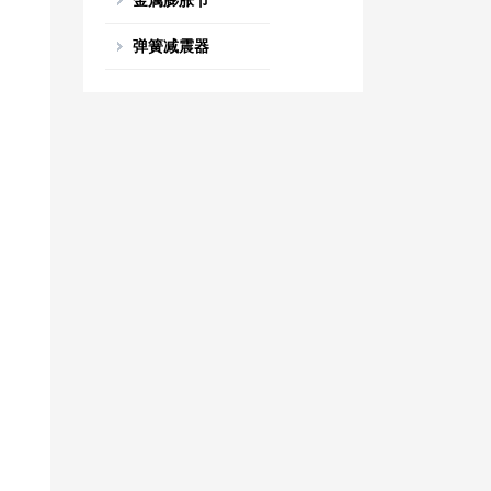
金属膨胀节
弹簧减震器