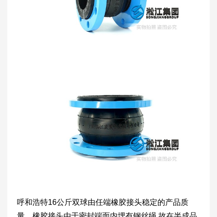
呼和浩特16公斤双球由任端橡胶接头稳定的产品质
量，橡胶接头由于密封端面内埋有钢丝绳,故在半成品