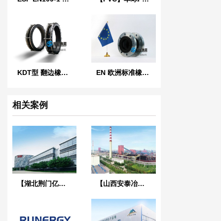
KDT型 翻边橡胶接头
EN 欧洲标准橡胶膨胀节
相关案例
【湖北荆门亿纬创能锂电池BM项目】弹簧减震器合同
【山西安泰冶炼项目】橡胶接头合同