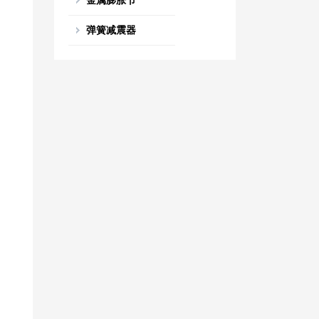
金属膨胀节
弹簧减震器